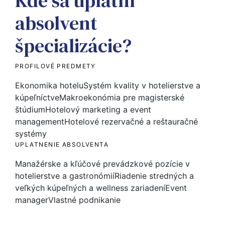
Kde sa uplatní
absolvent
špecializácie?
PROFILOVÉ PREDMETY
Ekonomika hotelu
Systém kvality v hotelierstve a
kúpeľníctve
Makroekonómia pre magisterské
štúdium
Hotelový marketing a event
management
Hotelové rezervačné a reštauračné
systémy
UPLATNENIE ABSOLVENTA
Manažérske a kľúčové prevádzkové pozície v
hotelierstve a gastronómií
Riadenie stredných a
veľkých kúpeľných a wellness zariadení
Event
manager
Vlastné podnikanie