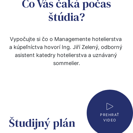
Čo Vás čaká počas
štúdia?
Vypočujte si čo o Managemente hotelierstva 
a kúpeľníctva hovorí Ing. Jiří Zelený, odborný 
asistent katedry hotelierstva a uznávaný 
sommelier.
PREHRAŤ
Študijný plán
VIDEO