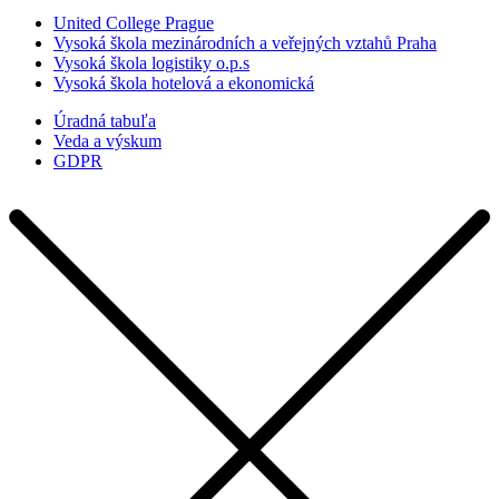
United College Prague
Vysoká škola mezinárodních a veřejných vztahů Praha
Vysoká škola logistiky o.p.s
Vysoká škola hotelová a ekonomická
Úradná tabuľa
Veda a výskum
GDPR