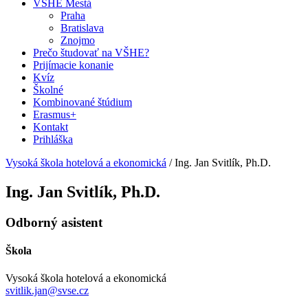
VŠHE Mestá
Praha
Bratislava
Znojmo
Prečo študovať na VŠHE?
Prijímacie konanie
Kvíz
Školné
Kombinované štúdium
Erasmus+
Kontakt
Prihláška
Vysoká škola hotelová a ekonomická
/
Ing. Jan Svitlík, Ph.D.
Ing. Jan Svitlík, Ph.D.
Odborný asistent
Škola
Vysoká škola hotelová a ekonomická
svitlik.jan@svse.cz