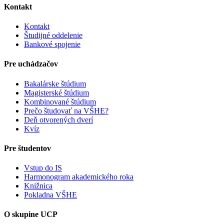
Kontakt
Kontakt
Študijné oddelenie
Bankové spojenie
Pre uchádzačov
Bakalárske štúdium
Magisterské štúdium
Kombinované štúdium
Prečo študovať na VŠHE?
Deň otvorených dverí
Kvíz
Pre študentov
Vstup do IS
Harmonogram akademického roka
Knižnica
Pokladna VŠHE
O skupine UCP