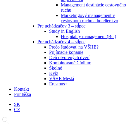
Management destinácie cestovného
ruchu
Marketingový management v
cestovnom ruchu a hotelierstvo
Pre uchádzačov 3 – stĺpec
Study in English
Hospitality management (Bc.)
Pre uchádzačov 4 – stĺpec
Prečo študovať na VŠHE?
Prijímacie konanie
Deň otvorených dverí
Kombinované štúdium
Školné
Kvíz
VŠHE Mestá
Erasmus+
Kontakt
Prihláška
SK
CZ