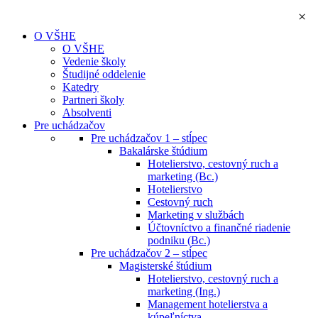
×
O VŠHE
O VŠHE
Vedenie školy
Študijné oddelenie
Katedry
Partneri školy
Absolventi
Pre uchádzačov
Pre uchádzačov 1 – stĺpec
Bakalárske štúdium
Hotelierstvo, cestovný ruch a
marketing (Bc.)
Hotelierstvo
Cestovný ruch
Marketing v službách
Účtovníctvo a finančné riadenie
podniku (Bc.)
Pre uchádzačov 2 – stĺpec
Magisterské štúdium
Hotelierstvo, cestovný ruch a
marketing (Ing.)
Management hotelierstva a
kúpeľníctva