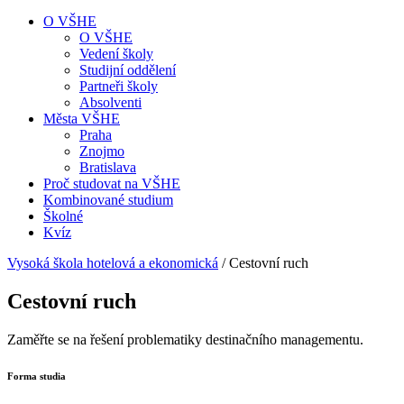
O VŠHE
O VŠHE
Vedení školy
Studijní oddělení
Partneři školy
Absolventi
Města VŠHE
Praha
Znojmo
Bratislava
Proč studovat na VŠHE
Kombinované studium
Školné
Kvíz
Vysoká škola hotelová a ekonomická
/
Cestovní ruch
Cestovní ruch
Zaměřte se na řešení problematiky destinačního managementu.
Forma studia