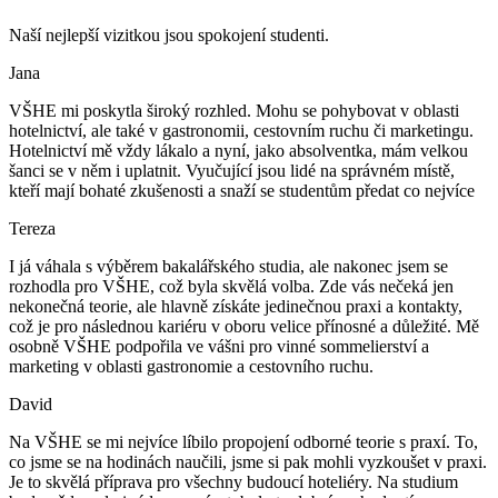
Naší nejlepší vizitkou jsou spokojení studenti.
Jana
VŠHE mi poskytla široký rozhled. Mohu se pohybovat v oblasti
hotelnictví, ale také v gastronomii, cestovním ruchu či marketingu.
Hotelnictví mě vždy lákalo a nyní, jako absolventka, mám velkou
šanci se v něm i uplatnit. Vyučující jsou lidé na správném místě,
kteří mají bohaté zkušenosti a snaží se studentům předat co nejvíce
Tereza
I já váhala s výběrem bakalářského studia, ale nakonec jsem se
rozhodla pro VŠHE, což byla skvělá volba. Zde vás nečeká jen
nekonečná teorie, ale hlavně získáte jedinečnou praxi a kontakty,
což je pro následnou kariéru v oboru velice přínosné a důležité. Mě
osobně VŠHE podpořila ve vášni pro vinné sommelierství a
marketing v oblasti gastronomie a cestovního ruchu.
David
Na VŠHE se mi nejvíce líbilo propojení odborné teorie s praxí. To,
co jsme se na hodinách naučili, jsme si pak mohli vyzkoušet v praxi.
Je to skvělá příprava pro všechny budoucí hoteliéry. Na studium