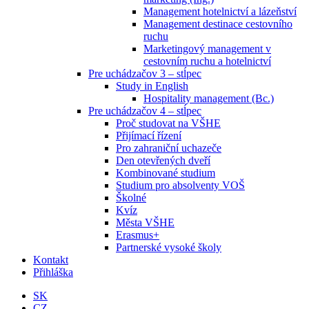
Management hotelnictví a lázeňství
Management destinace cestovního
ruchu
Marketingový management v
cestovním ruchu a hotelnictví
Pre uchádzačov 3 – stĺpec
Study in English
Hospitality management (Bc.)
Pre uchádzačov 4 – stĺpec
Proč studovat na VŠHE
Přijímací řízení
Pro zahraniční uchazeče
Den otevřených dveří
Kombinované studium
Studium pro absolventy VOŠ
Školné
Kvíz
Města VŠHE
Erasmus+
Partnerské vysoké školy
Kontakt
Přihláška
SK
CZ