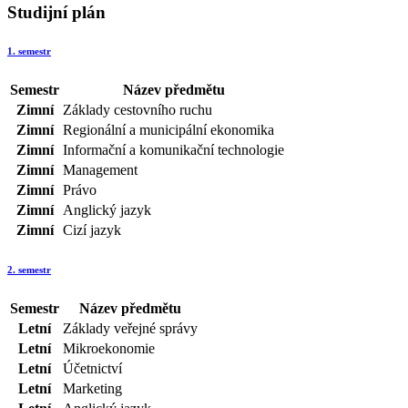
Studijní plán
1. semestr
Semestr
Název předmětu
Zimní
Základy cestovního ruchu
Zimní
Regionální a municipální ekonomika
Zimní
Informační a komunikační technologie
Zimní
Management
Zimní
Právo
Zimní
Anglický jazyk
Zimní
Cizí jazyk
2. semestr
Semestr
Název předmětu
Letní
Základy veřejné správy
Letní
Mikroekonomie
Letní
Účetnictví
Letní
Marketing