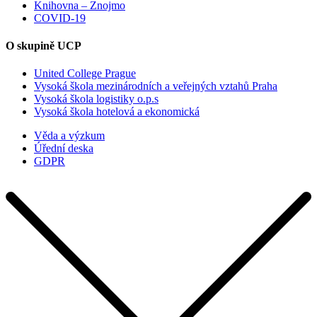
Knihovna – Znojmo
COVID-19
O skupině UCP
United College Prague
Vysoká škola mezinárodních a veřejných vztahů Praha
Vysoká škola logistiky o.p.s
Vysoká škola hotelová a ekonomická
Věda a výzkum
Úřední deska
GDPR