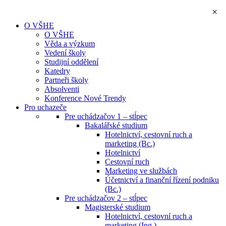
×
O VŠHE
O VŠHE
Věda a výzkum
Vedení školy
Studijní oddělení
Katedry
Partneři školy
Absolventi
Konference Nové Trendy
Pro uchazeče
Pre uchádzačov 1 – stĺpec
Bakalářské studium
Hotelnictví, cestovní ruch a
marketing (Bc.)
Hotelnictví
Cestovní ruch
Marketing ve službách
Účetnictví a finanční řízení podniku
(Bc.)
Pre uchádzačov 2 – stĺpec
Magisterské studium
Hotelnictví, cestovní ruch a
marketing (Ing.)