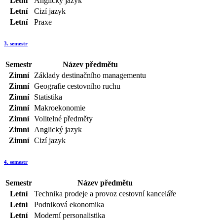
Letní
Anglický jazyk
Letní
Cizí jazyk
Letní
Praxe
3. semestr
Semestr
Název předmětu
Zimní
Základy destinačního managementu
Zimní
Geografie cestovního ruchu
Zimní
Statistika
Zimní
Makroekonomie
Zimní
Volitelné předměty
Zimní
Anglický jazyk
Zimní
Cizí jazyk
4. semestr
Semestr
Název předmětu
Letní
Technika prodeje a provoz cestovní kanceláře
Letní
Podniková ekonomika
Letní
Moderní personalistika