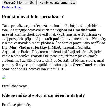
Prezenční forma - Bc.
Kombinovaná forma - Bc.
Praha – Troja
Proč studovat tuto specializaci?
Tato specializace je určena zájemcům, kteří chtějí získat přehled o
tom, jak funguje
cestovní ruch na regionální a mezinárodní
úrovni
, kteří se chtějí dozvědět, jak využít nástup
e-Tourismu
ve
svůj prospěch, případně jak
začít podnikat
v dané oblasti. Předměty
v rámci cestovního ruchu přednášejí odborníci praxe, jako například
Ing. Mgr. Vladana Horáková, MBA
, generální ředitelka
Aquapalace Praha. Díky tomu studenti získávají od přednášejících
vedle teoretických znalostí i užitečné tipy přímo z praxe. Navíc
studenti mají zajištěný dostatečný počet stáží už během studia, mezi
partnery školy se patří například instituce jako
CzechTourism
nebo
Svaz obchodu a cestovního ruchu ČR
.
Profil absolventa
Kde se může absolvent zaměření uplatnit?
Profilové předměty