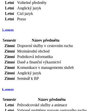
Letní
Volitelné předměty
Letní
Anglický jazyk
Letní
Cizí jazyk
Letní
Praxe
5. semestr
Semestr
Název předmětu
Zimní
Dopravní služby v cestovním ruchu
Zimní
Mezinárodní obchod
Zimní
Podniková informatika
Zimní
Daně a finanční výkaznictví
Zimní
Komunikace v managementu služeb
Zimní
Anglický jazyk
Zimní
Seminář k BP
6. semestr
Semestr
Název předmětu
Letní
Průvodcovské služby a animace
Letní
Vybrané problémy rozvoje cestovního ruchu