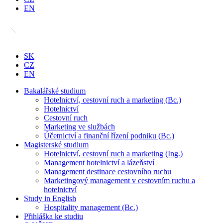
EN
SK
CZ
EN
Bakalářské studium
Hotelnictví, cestovní ruch a marketing (Bc.)
Hotelnictví
Cestovní ruch
Marketing ve službách
Účetnictví a finanční řízení podniku (Bc.)
Magisterské studium
Hotelnictví, cestovní ruch a marketing (Ing.)
Management hotelnictví a lázeňství
Management destinace cestovního ruchu
Marketingový management v cestovním ruchu a
hotelnictví
Study in English
Hospitality management (Bc.)
Přihláška ke studiu