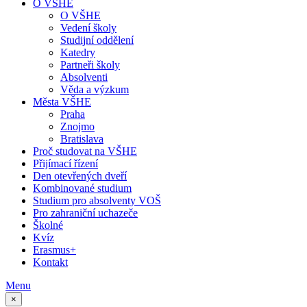
O VŠHE
O VŠHE
Vedení školy
Studijní oddělení
Katedry
Partneři školy
Absolventi
Věda a výzkum
Města VŠHE
Praha
Znojmo
Bratislava
Proč studovat na VŠHE
Přijímací řízení
Den otevřených dveří
Kombinované studium
Studium pro absolventy VOŠ
Pro zahraniční uchazeče
Školné
Kvíz
Erasmus+
Kontakt
Menu
×