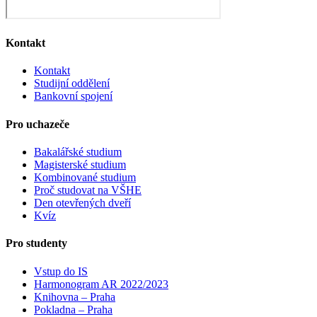
Kontakt
Kontakt
Studijní oddělení
Bankovní spojení
Pro uchazeče
Bakalářské studium
Magisterské studium
Kombinované studium
Proč studovat na VŠHE
Den otevřených dveří
Kvíz
Pro studenty
Vstup do IS
Harmonogram AR 2022/2023
Knihovna – Praha
Pokladna – Praha