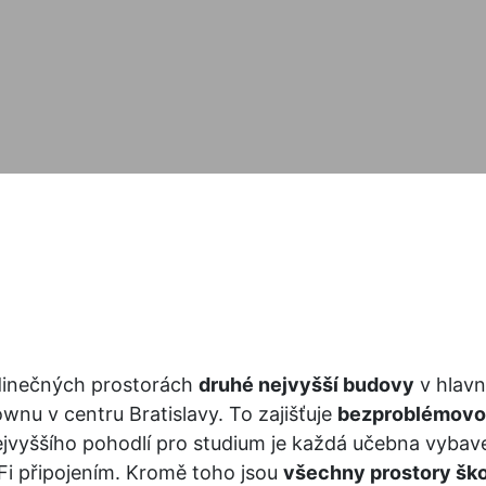
dinečných prostorách 
druhé nejvyšší budovy
 v hlav
nu v centru Bratislavy. To zajišťuje 
bezproblémovo
ejvyššího pohodlí pro studium je každá učebna vybav
 připojením. Kromě toho jsou 
všechny prostory ško