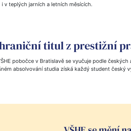
 v teplých jarních a letních měsících.
hraniční titul z prestižní p
VŠHE pobočce v Bratislavě se vyučuje podle českých 
ném absolvování studia získá každý student český v
VŠHE se mění na