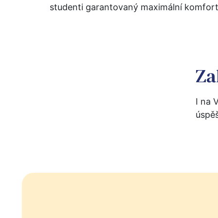
studenti garantovaný maximální komfort i
Za
I na 
úspěš