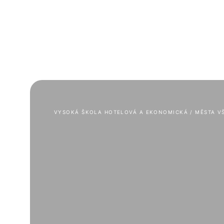
Bakalářské studium
Magist
VYSOKÁ ŠKOLA HOTELOVÁ A EKONOMICKÁ
 / 
MĚSTA V
Hotelnictví, cestovní ruch a marketing (Bc.)
Hotelnictv
Hotelnictví
Managemen
Cestovní ruch
Managemen
Marketin
Marketing ve službách
ruchu a ho
Účetnictví a finanční řízení podniku (Bc.)