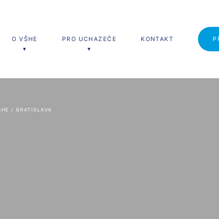
O VŠHE
PRO UCHAZEČE
KONTAKT
P
erské studium
Study in English
ŠHE
 / 
BRATISLAVA
í, cestovní ruch a marketing (Ing.)
Hospitality management (Bc.)
t hotelnictví a lázeňství
t destinace cestovního ruchu
gový management v cestovním
telnictví