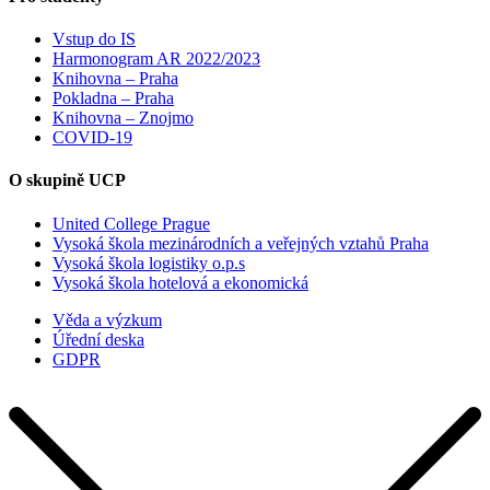
Vstup do IS
Harmonogram AR 2022/2023
Knihovna – Praha
Pokladna – Praha
Knihovna – Znojmo
COVID-19
O skupině UCP
United College Prague
Vysoká škola mezinárodních a veřejných vztahů Praha
Vysoká škola logistiky o.p.s
Vysoká škola hotelová a ekonomická
Věda a výzkum
Úřední deska
GDPR