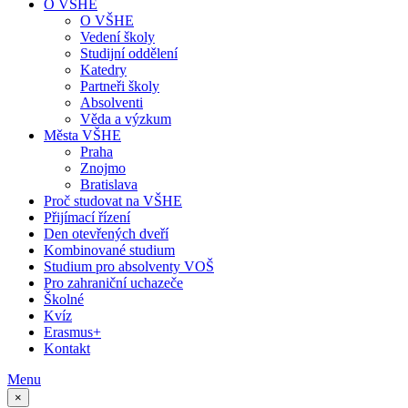
O VŠHE
O VŠHE
Vedení školy
Studijní oddělení
Katedry
Partneři školy
Absolventi
Věda a výzkum
Města VŠHE
Praha
Znojmo
Bratislava
Proč studovat na VŠHE
Přijímací řízení
Den otevřených dveří
Kombinované studium
Studium pro absolventy VOŠ
Pro zahraniční uchazeče
Školné
Kvíz
Erasmus+
Kontakt
Menu
×