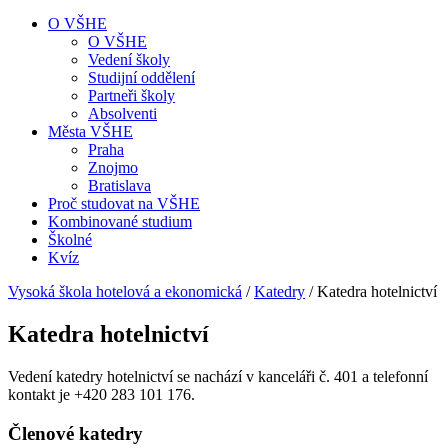
O VŠHE
O VŠHE
Vedení školy
Studijní oddělení
Partneři školy
Absolventi
Města VŠHE
Praha
Znojmo
Bratislava
Proč studovat na VŠHE
Kombinované studium
Školné
Kvíz
Vysoká škola hotelová a ekonomická
/
Katedry
/
Katedra hotelnictví
Katedra hotelnictví
Vedení katedry hotelnictví se nachází v kanceláři č. 401 a telefonní
kontakt je +420 283 101 176.
Členové katedry