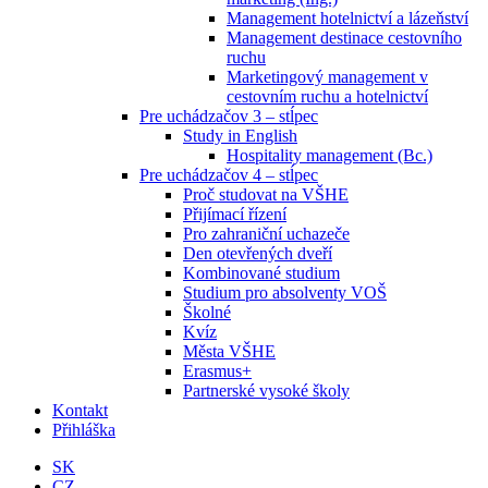
Management hotelnictví a lázeňství
Management destinace cestovního
ruchu
Marketingový management v
cestovním ruchu a hotelnictví
Pre uchádzačov 3 – stĺpec
Study in English
Hospitality management (Bc.)
Pre uchádzačov 4 – stĺpec
Proč studovat na VŠHE
Přijímací řízení
Pro zahraniční uchazeče
Den otevřených dveří
Kombinované studium
Studium pro absolventy VOŠ
Školné
Kvíz
Města VŠHE
Erasmus+
Partnerské vysoké školy
Kontakt
Přihláška
SK
CZ