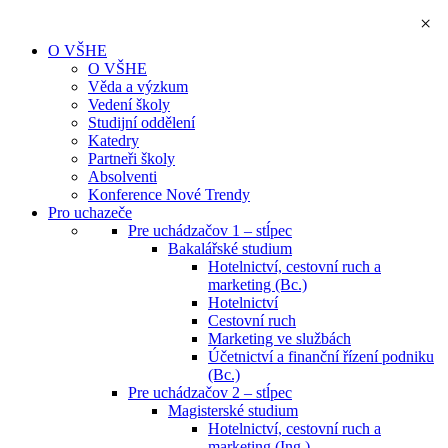
×
O VŠHE
O VŠHE
Věda a výzkum
Vedení školy
Studijní oddělení
Katedry
Partneři školy
Absolventi
Konference Nové Trendy
Pro uchazeče
Pre uchádzačov 1 – stĺpec
Bakalářské studium
Hotelnictví, cestovní ruch a
marketing (Bc.)
Hotelnictví
Cestovní ruch
Marketing ve službách
Účetnictví a finanční řízení podniku
(Bc.)
Pre uchádzačov 2 – stĺpec
Magisterské studium
Hotelnictví, cestovní ruch a
marketing (Ing.)