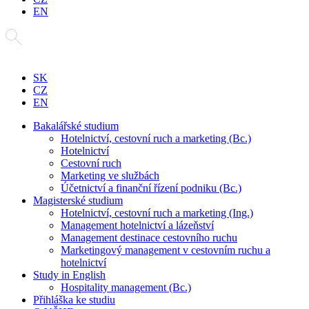
EN
SK
CZ
EN
Bakalářské studium
Hotelnictví, cestovní ruch a marketing (Bc.)
Hotelnictví
Cestovní ruch
Marketing ve službách
Účetnictví a finanční řízení podniku (Bc.)
Magisterské studium
Hotelnictví, cestovní ruch a marketing (Ing.)
Management hotelnictví a lázeňství
Management destinace cestovního ruchu
Marketingový management v cestovním ruchu a
hotelnictví
Study in English
Hospitality management (Bc.)
Přihláška ke studiu