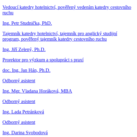
Vedoucí katedry hotelnictví, pověřený vedením katedry cestovního
ruchu
Ing. Petr Studnička, PhD.
Tajemník katedry hotelnictví, tajemník pro anglický studijní
program, pověřený tajemník katedry cestovního ruchu
Ing. Jiří Zelený, Ph.D.
Prorektor pro výzkum a spolupráci s praxí
doc. Ing. Jan Hán, Ph.D.
Odborný asistent
Ing. Mgr. Vladana Horáková, MBA
Odborný asistent
Ing. Lada Petránková
Odborný asistent
Ing. Darina Svobodová