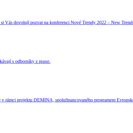
 Vás dovolují pozvat na konferenci Nové Trendy 2022 – New Trends 2
kávají s odborníky z praxe.
 se v rámci projektu DEMINA, spolufinancovaného programem Evropské u