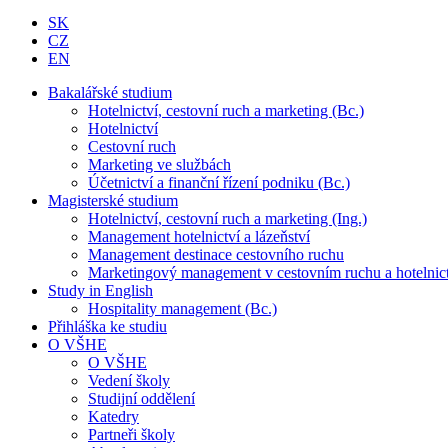
SK
CZ
EN
Bakalářské studium
Hotelnictví, cestovní ruch a marketing (Bc.)
Hotelnictví
Cestovní ruch
Marketing ve službách
Účetnictví a finanční řízení podniku (Bc.)
Magisterské studium
Hotelnictví, cestovní ruch a marketing (Ing.)
Management hotelnictví a lázeňství
Management destinace cestovního ruchu
Marketingový management v cestovním ruchu a hotelnic
Study in English
Hospitality management (Bc.)
Přihláška ke studiu
O VŠHE
O VŠHE
Vedení školy
Studijní oddělení
Katedry
Partneři školy