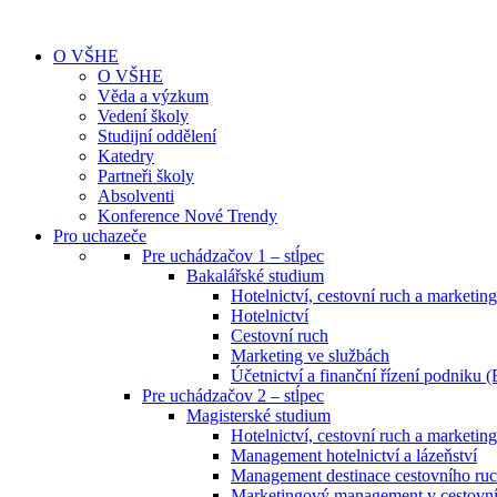
O VŠHE
O VŠHE
Věda a výzkum
Vedení školy
Studijní oddělení
Katedry
Partneři školy
Absolventi
Konference Nové Trendy
Pro uchazeče
Pre uchádzačov 1 – stĺpec
Bakalářské studium
Hotelnictví, cestovní ruch a marketing
Hotelnictví
Cestovní ruch
Marketing ve službách
Účetnictví a finanční řízení podniku (
Pre uchádzačov 2 – stĺpec
Magisterské studium
Hotelnictví, cestovní ruch a marketing
Management hotelnictví a lázeňství
Management destinace cestovního ru
Marketingový management v cestovním