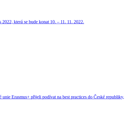
022, která se bude konat 10. – 11. 11. 2022.
nie Erasmus+ přijeli podívat na best practices do České republiky,