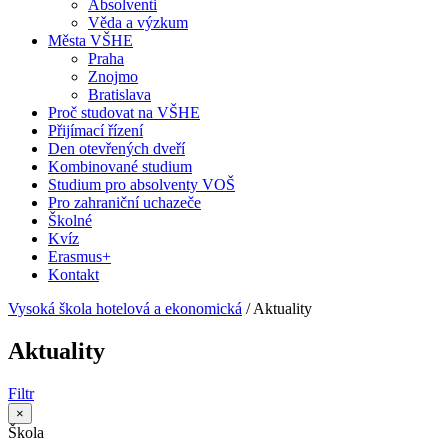
Absolventi
Věda a výzkum
Města VŠHE
Praha
Znojmo
Bratislava
Proč studovat na VŠHE
Přijímací řízení
Den otevřených dveří
Kombinované studium
Studium pro absolventy VOŠ
Pro zahraniční uchazeče
Školné
Kvíz
Erasmus+
Kontakt
Vysoká škola hotelová a ekonomická
/
Aktuality
Aktuality
Filtr
×
Škola