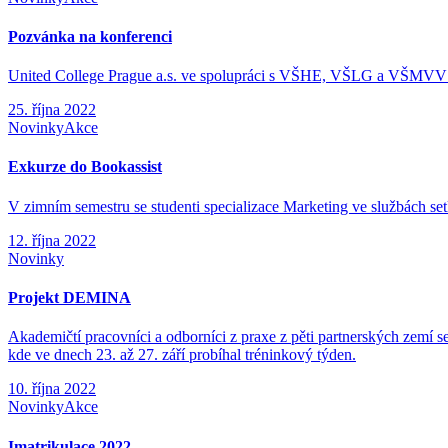
Pozvánka na konferenci
United College Prague a.s. ve spolupráci s VŠHE, VŠLG a VŠMVV si
25. října 2022
Novinky
Akce
Exkurze do Bookassist
V zimním semestru se studenti specializace Marketing ve službách set
12. října 2022
Novinky
Projekt DEMINA
Akademičtí pracovníci a odborníci z praxe z pěti partnerských zemí
kde ve dnech 23. až 27. září probíhal tréninkový týden.
10. října 2022
Novinky
Akce
Imatrikulace 2022