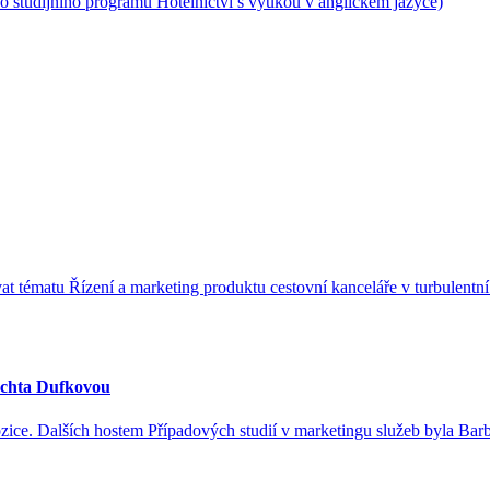
ého studijního programu Hotelnictví s výukou v anglickém jazyce)
 tématu Řízení a marketing produktu cestovní kanceláře v turbulentní
uchta Dufkovou
í pozice. Dalších hostem Případových studií v marketingu služeb byla