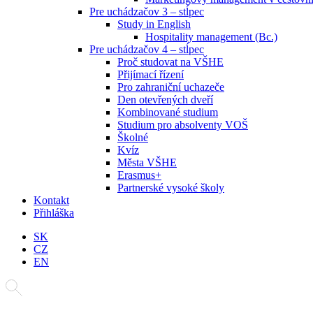
Pre uchádzačov 3 – stĺpec
Study in English
Hospitality management (Bc.)
Pre uchádzačov 4 – stĺpec
Proč studovat na VŠHE
Přijímací řízení
Pro zahraniční uchazeče
Den otevřených dveří
Kombinované studium
Studium pro absolventy VOŠ
Školné
Kvíz
Města VŠHE
Erasmus+
Partnerské vysoké školy
Kontakt
Přihláška
SK
CZ
EN