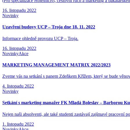
(Pro specializace Hotelnictví, cestovní ruch a marketing a bakalářsk
16. listopadu 2022
Novinky
Uzavření budovy UCP – Troja dne 18. 11. 2022
Informace ohledně provozu UCP – Troja.
16. listopadu 2022
Novinky
Akce
MARKETING MANAGEMENT MATRIX 2022/2023
Zveme vás na setkání s panem Zdeňkem Křížem, který se bude věnovat
4. listopadu 2022
Novinky
Setkání s marketing manažer FK Mladá Boleslav – Barborou K
Nejen naši absolventi, ale také studenti zastávají zajímavé pracovn
1. listopadu 2022
Novinky
Akce