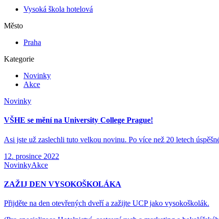
Vysoká škola hotelová
Město
Praha
Kategorie
Novinky
Akce
Novinky
VŠHE se mění na University College Prague!
Asi jste už zaslechli tuto velkou novinu. Po více než 20 letech ú
12. prosince 2022
Novinky
Akce
ZAŽIJ DEN VYSOKOŠKOLÁKA
Přijděte na den otevřených dveří a zažijte UCP jako vysokoškolák.