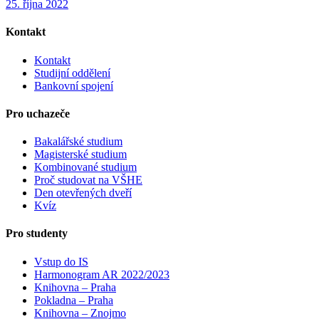
25. října 2022
Kontakt
Kontakt
Studijní oddělení
Bankovní spojení
Pro uchazeče
Bakalářské studium
Magisterské studium
Kombinované studium
Proč studovat na VŠHE
Den otevřených dveří
Kvíz
Pro studenty
Vstup do IS
Harmonogram AR 2022/2023
Knihovna – Praha
Pokladna – Praha
Knihovna – Znojmo