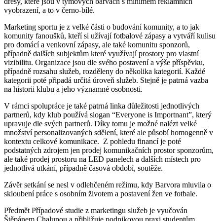
dresy, které jsou v týmových barvách s minimem reklamních
vyobrazení, a to v černo-bílé.
Marketing sportu je z velké části o budování komunity, a to jak
komunity fanoušků, kteří si užívají fotbalové zápasy a vytváří kulisu
pro domácí a venkovní zápasy, ale také komunitu sponzorů,
případně dalších subjektům které využívají prostory pro vlastní
vizibilitu. Organizace jsou dle svého postavení a výše příspěvku,
případně rozsahu služeb, rozděleny do několika kategorií. Každé
kategorii poté připadá určitá úroveň služeb. Stejně je patrná vazba
na historii klubu a jeho významné osobnosti.
V rámci spolupráce je také patrná linka důležitosti jednotlivých
partnerů, kdy klub používá slogan “Everyone is Importnant”, který
upravuje dle svých partnerů. Díky tomu je možné nalézt velké
množství personalizovaných sdělení, které ale působí homogenně v
kontextu celkové komunikace. Z pohledu financí je poté
podstatných zdrojem jen prodej komunikačních prostor sponzorům,
ale také prodej prostoru na LED panelech a dalších místech pro
jednotlivá utkání, případně časová období, soutěže.
Závěr setkání se nesl v odlehčeném režimu, kdy Barvora mluvila o
skloubení práce s osobním životem a postavení žen ve fotbale.
Předmět Případové studie z marketingu služeb je vyučován
Štěpánem Chalupou a přibližuje podnikovou praxi studentům