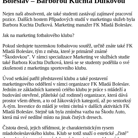
Boleslav – Barborou Kuchta Dufkovou
Nejen naši absolventi, ale také studenti zastávají zajímavé pracovní
pozice. Dalších hostem Případových studií v marketingu služeb byla
Barbora Kuchta Dufková. Marketing manažer FK Mladá Boleslav.
Jak na marketing fotbalového klubu?
Pokud sledujete tuzemskou fotbalovou soutěž, určitě znáte také FK
Mladá Boleslav, tým z města, které je primárně známé
“Škodovkou”. V rámci specializace Marketing ve službách studie
také Barbora Kuchta Dufková, která se se studenty podělila o své
zkušenosti z marketingu sportovního klubu.
Úvod setkání patřil představení klubu a také postavení
marketingového oddělení v rámci organizace FK Mladá Boleslav.
Jedním ze základních kamenů celého klubu je práce s mládeží a
budování otevřené, přátelské (až rodinné) organizace, která dává
prostor všem dětem, a to od žákovských kategorií, až po seniorksý
A-tým. Investice do mládí je velmi citelná v dalších aktivitách FK
Mladá Boleslav. Stejně tak byla zmíněna vazba na Škodu Auto,
která má své nedílné místo na jinak čistých dresech.
Čistota dresů, jejich střídmost, je charakteristickým rysem
mladoboleslavského klubu. Klub se totiž snaží o estetické ,,čisté”