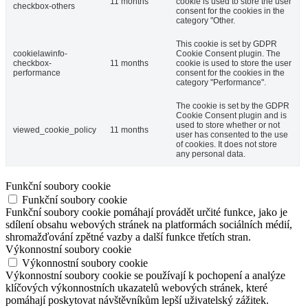
11 months
cookie is used to store the user
checkbox-others
consent for the cookies in the
category "Other.
This cookie is set by GDPR
cookielawinfo-
Cookie Consent plugin. The
checkbox-
11 months
cookie is used to store the user
performance
consent for the cookies in the
category "Performance".
The cookie is set by the GDPR
Cookie Consent plugin and is
used to store whether or not
viewed_cookie_policy
11 months
user has consented to the use
of cookies. It does not store
any personal data.
Funkční soubory cookie
Funkční soubory cookie
Funkční soubory cookie pomáhají provádět určité funkce, jako je
sdílení obsahu webových stránek na platformách sociálních médií,
shromažďování zpětné vazby a další funkce třetích stran.
Výkonnostní soubory cookie
Výkonnostní soubory cookie
Výkonnostní soubory cookie se používají k pochopení a analýze
klíčových výkonnostních ukazatelů webových stránek, které
pomáhají poskytovat návštěvníkům lepší uživatelský zážitek.