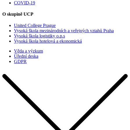
COVID-19
O skupině UCP
United College Prague
Vysoká škola mezinárodních a veřejných vztahů Praha
Vysoká škola logistiky o.p.s
Vysoká škola hotelová a ekonomická
Věda a výzkum
Úřední deska
GDPR