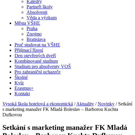
Katedry
Partneři školy
Absolventi
Věda a výzkum
Města VŠHE
Praha
Znojmo
Bratislava
Proč studovat na VŠHE
Přijímací řízení
Den otevřených dveří
Kombinované studium
Studium pro absolventy VOŠ
Pro zahraniční uchazeče
Školné
Kvíz
Erasmus+
Kontakt
Vysoká škola hotelová a ekonomická
/
Aktuality
/
Novinky
/
Setkání
s marketing manažer FK Mladá Boleslav – Barborou Kuchta
Dufkovou
Setkání s marketing manažer FK Mladá