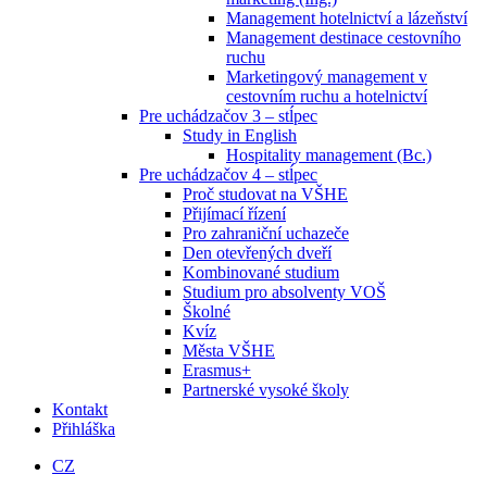
Management hotelnictví a lázeňství
Management destinace cestovního
ruchu
Marketingový management v
cestovním ruchu a hotelnictví
Pre uchádzačov 3 – stĺpec
Study in English
Hospitality management (Bc.)
Pre uchádzačov 4 – stĺpec
Proč studovat na VŠHE
Přijímací řízení
Pro zahraniční uchazeče
Den otevřených dveří
Kombinované studium
Studium pro absolventy VOŠ
Školné
Kvíz
Města VŠHE
Erasmus+
Partnerské vysoké školy
Kontakt
Přihláška
CZ