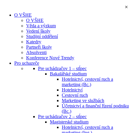
×
O VŠHE
O VŠHE
Věda a výzkum
Vedení školy
Studijní oddělení
Katedry
Partneři školy
Absolventi
Konference Nové Trendy
Pro uchazeče
Pre uchádzačov 1 – stĺpec
Bakalářské studium
Hotelnictví, cestovní ruch a
marketing (Bc.)
Hotelnictví
Cestovní ruch
Marketing ve službách
Účetnictví a finanční řízení podniku
(Bc.)
Pre uchádzačov 2 – stĺpec
Magisterské studium
Hotelnictví, cestovní ruch a
marketing (Ing.)