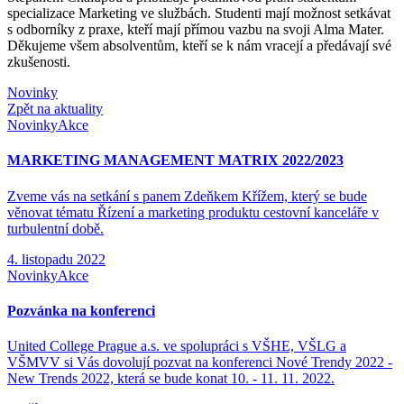
specializace Marketing ve službách. Studenti mají možnost setkávat
s odborníky z praxe, kteří mají přímou vazbu na svoji Alma Mater.
Děkujeme všem absolventům, kteří se k nám vracejí a předávají své
zkušenosti.
Novinky
Zpět na aktuality
Novinky
Akce
MARKETING MANAGEMENT MATRIX 2022/2023
Zveme vás na setkání s panem Zdeňkem Křížem, který se bude
věnovat tématu Řízení a marketing produktu cestovní kanceláře v
turbulentní době.
4. listopadu 2022
Novinky
Akce
Pozvánka na konferenci
United College Prague a.s. ve spolupráci s VŠHE, VŠLG a
VŠMVV si Vás dovolují pozvat na konferenci Nové Trendy 2022 -
New Trends 2022, která se bude konat 10. - 11. 11. 2022.