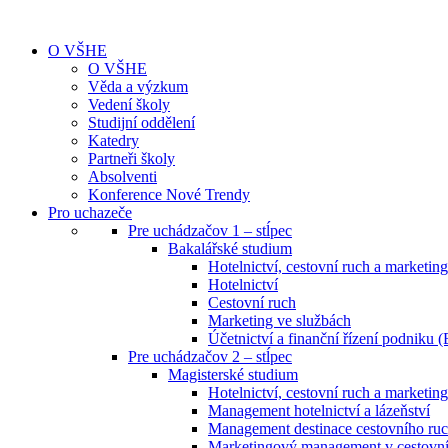
O VŠHE
O VŠHE
Věda a výzkum
Vedení školy
Studijní oddělení
Katedry
Partneři školy
Absolventi
Konference Nové Trendy
Pro uchazeče
Pre uchádzačov 1 – stĺpec
Bakalářské studium
Hotelnictví, cestovní ruch a marketing
Hotelnictví
Cestovní ruch
Marketing ve službách
Účetnictví a finanční řízení podniku (
Pre uchádzačov 2 – stĺpec
Magisterské studium
Hotelnictví, cestovní ruch a marketing
Management hotelnictví a lázeňství
Management destinace cestovního ru
Marketingový management v cestovním