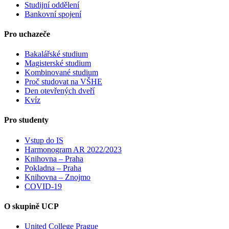
Studijní oddělení
Bankovní spojení
Pro uchazeče
Bakalářské studium
Magisterské studium
Kombinované studium
Proč studovat na VŠHE
Den otevřených dveří
Kvíz
Pro studenty
Vstup do IS
Harmonogram AR 2022/2023
Knihovna – Praha
Pokladna – Praha
Knihovna – Znojmo
COVID-19
O skupině UCP
United College Prague