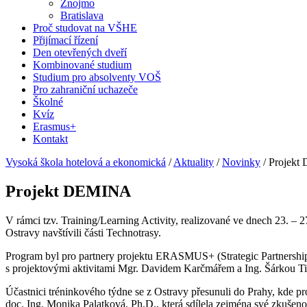
Znojmo
Bratislava
Proč studovat na VŠHE
Přijímací řízení
Den otevřených dveří
Kombinované studium
Studium pro absolventy VOŠ
Pro zahraniční uchazeče
Školné
Kvíz
Erasmus+
Kontakt
Vysoká škola hotelová a ekonomická
/
Aktuality
/
Novinky
/
Projek
Projekt DEMINA
V rámci tzv. Training/Learning Activity, realizované ve dnech 23. – 2
Ostravy navštívili části Technotrasy.
Program byl pro partnery projektu ERASMUS+ (Strategic Partnership
s projektovými aktivitami Mgr. Davidem Karčmářem a Ing. Šárkou Ti
Účastnici tréninkového týdne se z Ostravy přesunuli do Prahy, kde 
doc. Ing. Monika Palatková, Ph.D., která sdílela zejména své zkušen