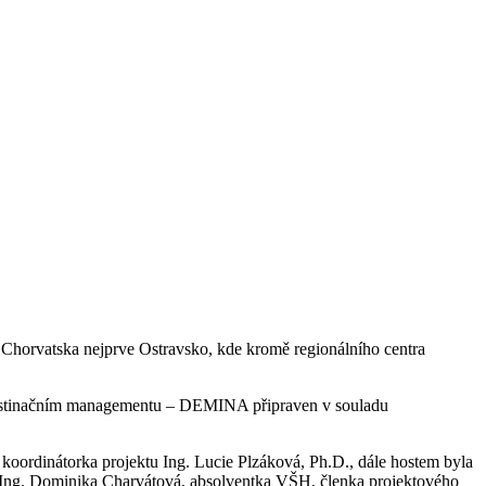
 a Chorvatska nejprve Ostravsko, kde kromě regionálního centra
v destinačním managementu – DEMINA připraven v souladu
koordinátorka projektu Ing. Lucie Plzáková, Ph.D., dále hostem byla
ké Ing. Dominika Charvátová, absolventka VŠH, členka projektového