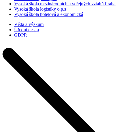
Vysoká škola mezinárodních a veřejných vztahů Praha
Vysoká škola logistiky o.p.s
Vysoká škola hotelová a ekonomická
Věda a výzkum
Úřední deska
GDPR