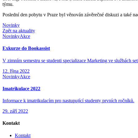
týmu.
Poslední den pobytu v Praze byl věnován závěrečné diskuzi a také na
Novinky
Zpět na aktuality
Novinky
Akce
Exkurze do Bookassist
V zimním semestru se studenti specializace Marketing ve službách set
12. října 2022
Novinky
Akce
Imatrikulace 2022
Informace k imatrikulacím pro nastupující studenty prvních ročníků.
29. září 2022
Kontakt
Kontakt