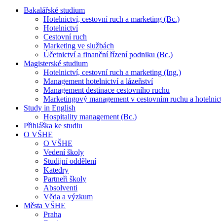
Bakalářské studium
Hotelnictví, cestovní ruch a marketing (Bc.)
Hotelnictví
Cestovní ruch
Marketing ve službách
Účetnictví a finanční řízení podniku (Bc.)
Magisterské studium
Hotelnictví, cestovní ruch a marketing (Ing.)
Management hotelnictví a lázeňství
Management destinace cestovního ruchu
Marketingový management v cestovním ruchu a hotelnic
Study in English
Hospitality management (Bc.)
Přihláška ke studiu
O VŠHE
O VŠHE
Vedení školy
Studijní oddělení
Katedry
Partneři školy
Absolventi
Věda a výzkum
Města VŠHE
Praha