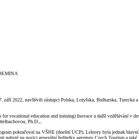
t DEMINA
7. září 2022, navštívili zástupci Polska, Lotyšska, Bulharska, Turecka
 for vocational education and training) Inovace a další vzdělávání 
ttelbachovou, Ph.D.,.
program pokračoval na VŠHE (dnešní UCP). Lektory byla jednak hlavní 
osti nabyté na pozici generální ředitelky agentury Czech Tourism a ta