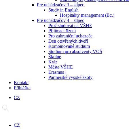
Pre uchádzačov 3 – stĺpec
Study in English
Hospitality management (Bc.)
Pre uchádzačov 4 – stĺpec
Proč studovat na VŠHE
Přijímací řízení
Pro zahraniční uchazeče
Den otevřených dveří
Kombinované studium
Studium pro absolventy VOŠ
Školné
Kvíz
Města VŠHE
Erasmus+
Partnerské vysoké školy
Kontakt
Přihláška
CZ
CZ