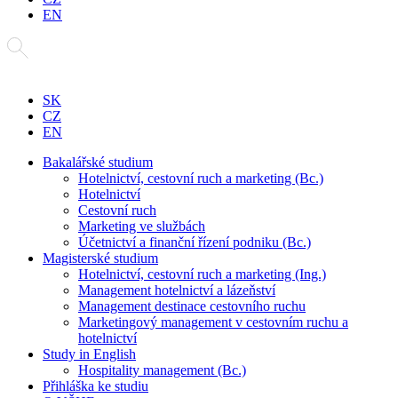
EN
SK
CZ
EN
Bakalářské studium
Hotelnictví, cestovní ruch a marketing (Bc.)
Hotelnictví
Cestovní ruch
Marketing ve službách
Účetnictví a finanční řízení podniku (Bc.)
Magisterské studium
Hotelnictví, cestovní ruch a marketing (Ing.)
Management hotelnictví a lázeňství
Management destinace cestovního ruchu
Marketingový management v cestovním ruchu a
hotelnictví
Study in English
Hospitality management (Bc.)
Přihláška ke studiu