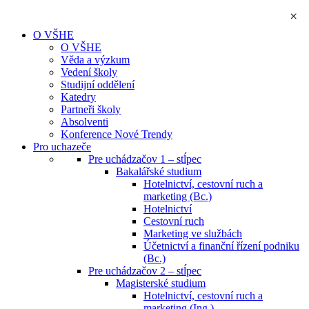
×
O VŠHE
O VŠHE
Věda a výzkum
Vedení školy
Studijní oddělení
Katedry
Partneři školy
Absolventi
Konference Nové Trendy
Pro uchazeče
Pre uchádzačov 1 – stĺpec
Bakalářské studium
Hotelnictví, cestovní ruch a
marketing (Bc.)
Hotelnictví
Cestovní ruch
Marketing ve službách
Účetnictví a finanční řízení podniku
(Bc.)
Pre uchádzačov 2 – stĺpec
Magisterské studium
Hotelnictví, cestovní ruch a
marketing (Ing.)