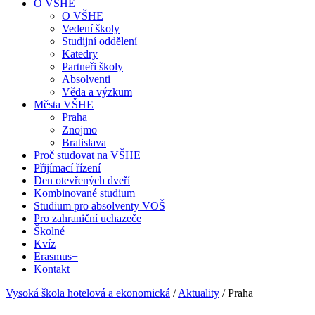
O VŠHE
O VŠHE
Vedení školy
Studijní oddělení
Katedry
Partneři školy
Absolventi
Věda a výzkum
Města VŠHE
Praha
Znojmo
Bratislava
Proč studovat na VŠHE
Přijímací řízení
Den otevřených dveří
Kombinované studium
Studium pro absolventy VOŠ
Pro zahraniční uchazeče
Školné
Kvíz
Erasmus+
Kontakt
Vysoká škola hotelová a ekonomická
/
Aktuality
/
Praha