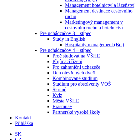
Management hotelnictví a lázeňství
Management destinace cestovního
ruchu
Marketingový management v
cestovním ruchu a hotelnictví
Pre uchádzačov 3 – stĺpec
Study in English
Hospitality management (Bc.)
Pre uchádzačov 4 – stĺpec
Proč studovat na VŠHE
Přijímací řízení
Pro zahraniční uchazeče
Den otevřených dveří
Kombinované studium
Studium pro absolventy VOŠ
Školné
Kvíz
Města VŠHE
Erasmus+
Partnerské vysoké školy
Kontakt
Přihláška
SK
CZ