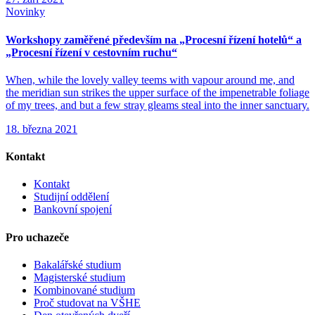
Novinky
Workshopy zaměřené především na „Procesní řízení hotelů“ a
„Procesní řízení v cestovním ruchu“
When, while the lovely valley teems with vapour around me, and
the meridian sun strikes the upper surface of the impenetrable foliage
of my trees, and but a few stray gleams steal into the inner sanctuary.
18. března 2021
Kontakt
Kontakt
Studijní oddělení
Bankovní spojení
Pro uchazeče
Bakalářské studium
Magisterské studium
Kombinované studium
Proč studovat na VŠHE