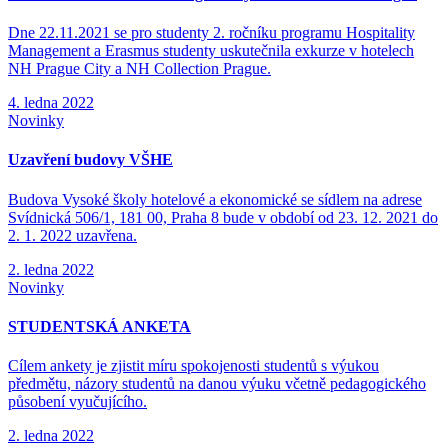
Dne 22.11.2021 se pro studenty 2. ročníku programu Hospitality
Management a Erasmus studenty uskutečnila exkurze v hotelech
NH Prague City a NH Collection Prague.
4. ledna 2022
Novinky
Uzavření budovy VŠHE
Budova Vysoké školy hotelové a ekonomické se sídlem na adrese
Svídnická 506/1, 181 00, Praha 8 bude v období od 23. 12. 2021 do
2. 1. 2022 uzavřena.
2. ledna 2022
Novinky
STUDENTSKÁ ANKETA
Cílem ankety je zjistit míru spokojenosti studentů s výukou
předmětu, názory studentů na danou výuku včetně pedagogického
působení vyučujícího.
2. ledna 2022