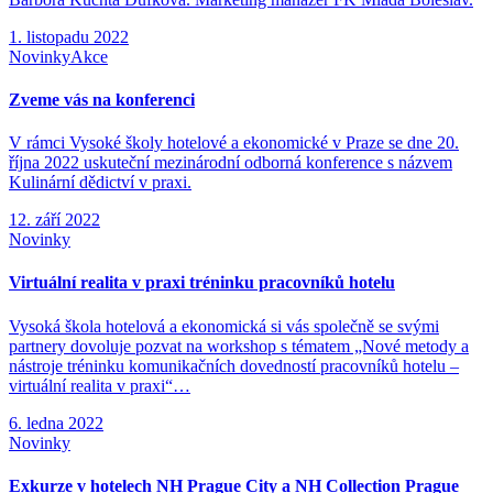
1. listopadu 2022
Novinky
Akce
Zveme vás na konferenci
V rámci Vysoké školy hotelové a ekonomické v Praze se dne 20.
října 2022 uskuteční mezinárodní odborná konference s názvem
Kulinární dědictví v praxi.
12. září 2022
Novinky
Virtuální realita v praxi tréninku pracovníků hotelu
Vysoká škola hotelová a ekonomická si vás společně se svými
partnery dovoluje pozvat na workshop s tématem „Nové metody a
nástroje tréninku komunikačních dovedností pracovníků hotelu –
virtuální realita v praxi“…
6. ledna 2022
Novinky
Exkurze v hotelech NH Prague City a NH Collection Prague