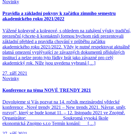
Novinky
Pravidla a základní pokyny k začátku zimního semestru
akademického roku 2021/2022
Vážené kolegyně a kolegové, s ohledem na zahájení výuky tradiční,
prezenční (chcete-li kontaktní) formou bychom rádi prezentovali
základní přehled a pravidla chování v průběhu začátku
akademického roku 2021/2022. Vždy je nutné respektovat aktuálně
platná omezení vyplývající ze závazných dokumentů příslušných
institucí a nelze proto tyto řádky brát jako závazné pro celý
akademický rok. Níže jsou uvedena vybraná […]
27. září 2021
Novinky
Konference na téma NOVÉ TRENDY 2021
Dovolujeme si Vás pozvat na 14. ročník mezinárodní vědecké
konference „Nové trendy 2021 – New trends 2021. Návrat, směr,
rozvoj“, který se bude konat 11. – 12. listopadu 2021 ve Znojmě.
Organizátor: Soukromá vysoká škole
ekonomická Znojmo s.r.o Termín konání: […]
27. září 2021