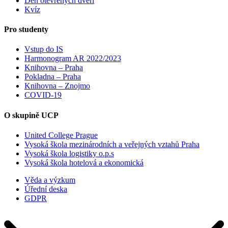
Den otevřených dveří
Kvíz
Pro studenty
Vstup do IS
Harmonogram AR 2022/2023
Knihovna – Praha
Pokladna – Praha
Knihovna – Znojmo
COVID-19
O skupině UCP
United College Prague
Vysoká škola mezinárodních a veřejných vztahů Praha
Vysoká škola logistiky o.p.s
Vysoká škola hotelová a ekonomická
Věda a výzkum
Úřední deska
GDPR