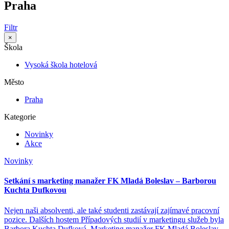
Praha
Filtr
×
Škola
Vysoká škola hotelová
Město
Praha
Kategorie
Novinky
Akce
Novinky
Setkání s marketing manažer FK Mladá Boleslav – Barborou
Kuchta Dufkovou
Nejen naši absolventi, ale také studenti zastávají zajímavé pracovní
pozice. Dalších hostem Případových studií v marketingu služeb byla
Barbora Kuchta Dufková. Marketing manažer FK Mladá Boleslav.